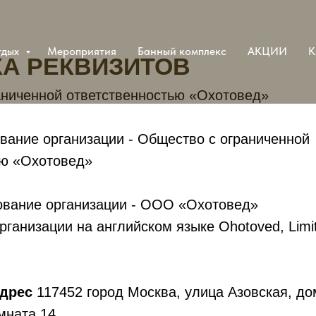
тдых
Мероприятия
Банный комплекс
АКЦИИ
К
КА РЕКВИЗИТОВ
аниченной ответственностью «Охотовед»
вание организации - Общество с ограниченной
ью «Охотовед»
ование организации - ООО «Охотовед»
анизации на английском языке Ohotoved, Limited
адрес
117452 город Москва, улица Азовская, дом
мната 14