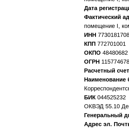
Дата регистра
Фактический а
помещение I, ко
ИНН
773018170
КПП
772701001
ОКПО
48480682
ОГРН
11577467
Расчетный сче
Наименование 
Корреспондентс
БИК
044525232
ОКВЭД 55.10 Дея
Генеральный д
Адрес эл. Поч