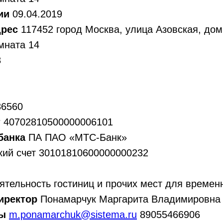
ции
09.04.2019
дрес
117452 город Москва, улица Азовская, дом 
мната 14
8
86560
т
40702810500000006101
банка
ПА ПАО «МТС-Банк»
кий счет 30101810600000000232
тельность гостиниц и прочих мест для времен
иректор
Понамарчук Маргарита Владимировна
ты
m.ponamarchuk@sistema.ru
89055466906