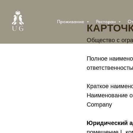
Проживание
Ресторан
О
КАРТОЧ
Общество с огр
Полное наимено
ответственност
Краткое наимен
Наименование орг
Company
Юридический 
помещение I, ко